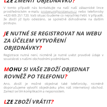
L
ZE
ZMĚNIT O
BJEDNÁVKU
?
V tomto případě nás kontaktujte na naší naší zákaznické lince
prostřednictvím e-mailu
protegum@protegum.cz
nebo telefonicky
+420 605 251 720. Vaši situaci budeme co nejrychleji řešit. V případě,
že zboží již bylo odesláno, se společně dohodneme na dalším
postupu.
J
E
NUTNÉ SE REGISTROVAT NA WEBU
ZA ÚČELEM VYTVOŘENÍ
OBJEDNÁVKY
?
Registrace nutná není, nicméně je nutné uvést pravdivé údaje v
souvislosti s našimi obchodními podmínkami.
M
OHU
S
I VAŠE ZBOŽÍ OBJEDNAT
ROVNĚŽ PO T
ELEFONU
?
Ano, zboží je možné objednat také telefonicky, nicméně
doporučujeme vytvořit objednávku přes náš internetový obchod.
Zamezí se tím komplikacím a nejasnostem.
L
ZE
Z
BOŽÍ V
RÁTIT
?