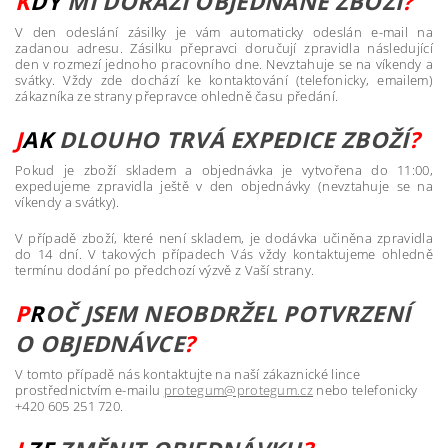
K
DY
MI DORAZÍ OBJEDNANÉ ZBOŽÍ
?
V den odeslání zásilky je vám automaticky odeslán e-mail na
zadanou adresu. Zásilku přepravci doručují zpravidla následující
den v rozmezí jednoho pracovního dne. Nevztahuje se na víkendy a
svátky. Vždy zde dochází ke kontaktování (telefonicky, emailem)
zákazníka ze strany přepravce ohledně času předání.
J
AK
D
LOUHO TRVÁ EXPEDICE Z
BO
Ž
Í
?
Pokud je zboží skladem a objednávka je vytvořena do 11:00,
expedujeme zpravidla ještě v den objednávky (nevztahuje se na
víkendy a svátky).
V případě zboží, které není skladem, je dodávka učiněna zpravidla
do 14 dní. V takových případech Vás vždy kontaktujeme ohledně
termínu dodání po předchozí výzvě z Vaší strany.
P
R
OČ
JSEM NEOBDRŽEL POTVRZENÍ
O O
BJEDNÁVCE
?
V tomto případě nás kontaktujte na naší zákaznické lince
prostřednictvím e-mailu
protegum@protegum.cz
nebo telefonicky
+420 605 251 720.