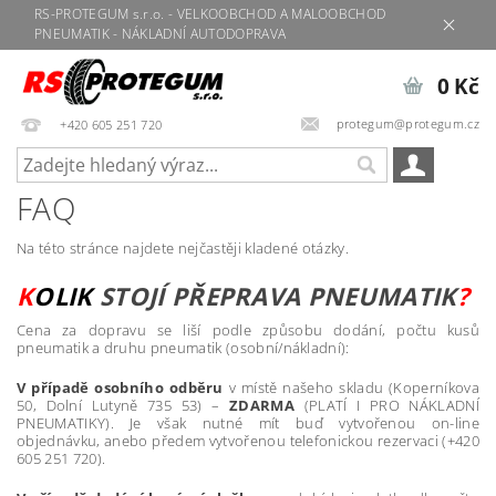
RS-PROTEGUM s.r.o. - VELKOOBCHOD A MALOOBCHOD
PNEUMATIK - NÁKLADNÍ AUTODOPRAVA
0 Kč
protegum@protegum.cz
+420 605 251 720
FAQ
Na této stránce najdete nejčastěji kladené otázky.
K
OLIK
S
TOJÍ PŘEPRAVA P
NEUMATIK
?
Cena za dopravu se liší podle způsobu dodání, počtu kusů
pneumatik a druhu pneumatik (osobní/nákladní):
V případě osobního odběru
v místě našeho skladu (Koperníkova
50, Dolní Lutyně 735 53) –
ZDARMA
(PLATÍ I PRO NÁKLADNÍ
PNEUMATIKY).
Je však nutné mít buď vytvořenou on-line
objednávku, anebo předem vytvořenou telefonickou rezervaci (+420
605 251 720).