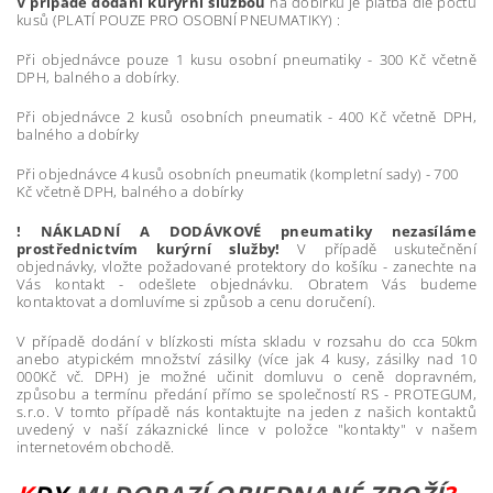
V případě dodání kurýrní službou
na dobírku je platba dle počtu
kusů (PLATÍ POUZE PRO OSOBNÍ PNEUMATIKY)
:
Při objednávce pouze 1 kusu osobní pneumatiky - 300 Kč včetně
DPH, balného a dobírky.
Při objednávce 2 kusů osobních pneumatik - 400 Kč včetně DPH,
balného a dobírky
Při objednávce 4 kusů osobních pneumatik (kompletní sady) - 700
Kč včetně DPH, balného a dobírky
! NÁKLADNÍ A DODÁVKOVÉ pneumatiky nezasíláme
prostřednictvím kurýrní služby!
V případě uskutečnění
objednávky, vložte požadované protektory do košíku - zanechte na
Vás kontakt - odešlete objednávku. Obratem Vás budeme
kontaktovat a domluvíme si způsob a cenu doručení
).
V případě dodání v blízkosti místa skladu v rozsahu do cca 50km
anebo atypickém množství zásilky (více jak 4 kusy, zásilky nad 10
000Kč vč. DPH) je možné učinit domluvu o ceně dopravném,
způsobu a termínu předání přímo se společností RS - PROTEGUM,
s.r.o. V tomto případě nás kontaktujte na jeden z našich kontaktů
uvedený v naší zákaznické lince v položce "kontakty" v našem
internetovém obchodě.