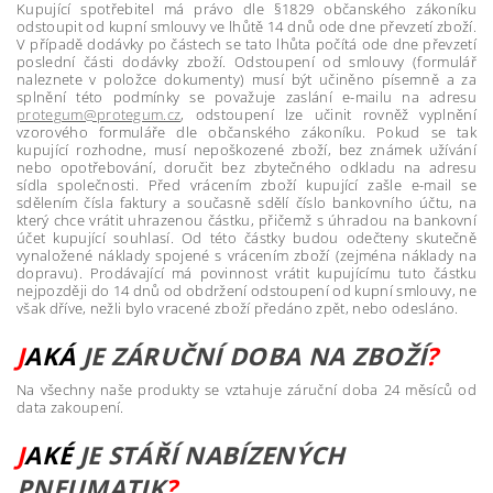
Kupující spotřebitel má právo dle §1829 občanského zákoníku
odstoupit od kupní smlouvy ve lhůtě 14 dnů ode dne převzetí zboží.
V případě dodávky po částech se tato lhůta počítá ode dne převzetí
poslední části dodávky zboží. Odstoupení od smlouvy (formulář
naleznete v položce dokumenty) musí být učiněno písemně a za
splnění této podmínky se považuje zaslání e-mailu na adresu
protegum@protegum.cz
, odstoupení lze učinit rovněž vyplnění
vzorového formuláře dle občanského zákoníku. Pokud se tak
kupující rozhodne, musí nepoškozené zboží, bez známek užívání
nebo opotřebování, doručit bez zbytečného odkladu na adresu
sídla společnosti. Před vrácením zboží kupující zašle e-mail se
sdělením čísla faktury a současně sdělí číslo bankovního účtu, na
který chce vrátit uhrazenou částku, přičemž s úhradou na bankovní
účet kupující souhlasí. Od této částky budou odečteny skutečně
vynaložené náklady spojené s vrácením zboží (zejména náklady na
dopravu). Prodávající má povinnost vrátit kupujícímu tuto částku
nejpozději do 14 dnů od obdržení odstoupení od kupní smlouvy, ne
však dříve, nežli bylo vracené zboží předáno zpět, nebo odesláno.
J
AKÁ
J
E ZÁRUČNÍ DOBA NA Z
BOŽÍ
?
Na všechny naše produkty se vztahuje záruční doba 24 měsíců od
data zakoupení.
J
AKÉ
JE STÁŘÍ NABÍZENÝCH
PNEUMATIK
?