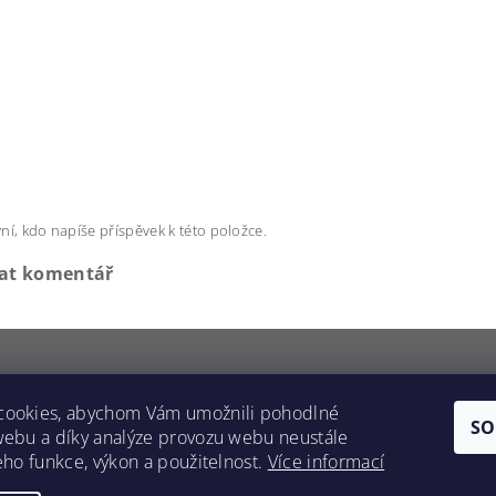
ní, kdo napíše příspěvek k této položce.
dat komentář
cookies, abychom Vám umožnili pohodlné
SO
webu a díky analýze provozu webu neustále
Protegum.cz
jeho funkce, výkon a použitelnost.
Více informací