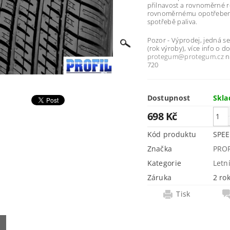
přilnavost a rovnoměrné ro
rovnoměrnému opotřebení
spotřebě paliva.
Pozor - Výprodej, jedná s
(rok výroby), více info o 
protegum@protegum.cz
n
720
Dostupnost
Skl
698 Kč
Kód produktu
SPEE
Značka
PROF
Kategorie
Letn
Záruka
2 ro
Tisk