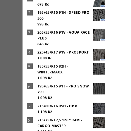
678 Kč
195/65/R15 91H - SPEED PRO
300
998 Kč
205/55/R16 91V - AQUA RACE
PLUS
848 Kč
225/45/R17 91V - PROSPORT
1 008 Kč
185/55/R15 82H -
WINTERMAXX
1 098 Kč
195/65/R15 91T - PRO SNOW
790
1 098 Kč
215/60/R16 95H - HP 8
1 198 Kč
215/75/R17,5 126/124M -
CARGO MASTER