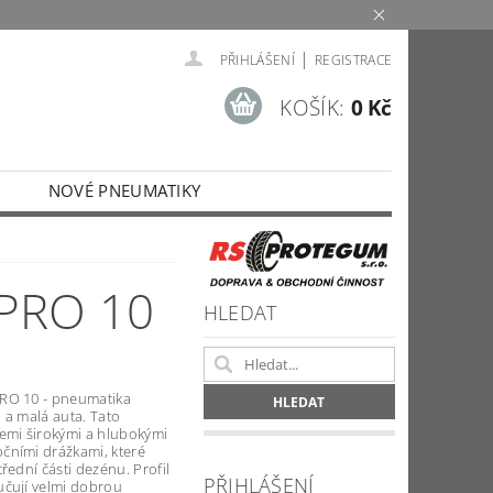
|
PŘIHLÁŠENÍ
REGISTRACE
KOŠÍK:
0 Kč
NOVÉ PNEUMATIKY
Í PODMÍNKY
NAPIŠTE NÁM
 PRO 10
HLEDAT
RO 10 - pneumatika
 a malá auta. Tato
emi širokými a hlubokými
čními drážkami, které
řední části dezénu. Profil
PŘIHLÁŠENÍ
učují velmi dobrou