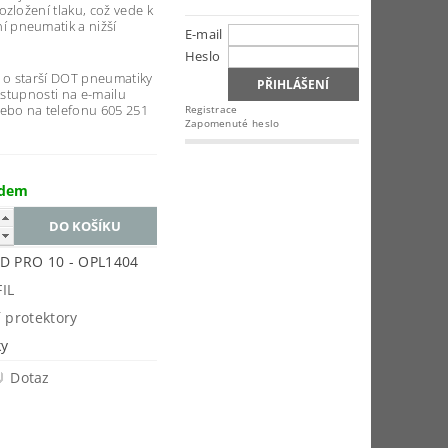
zložení tlaku, což vede k
 pneumatik a nižší
E-mail
Heslo
e o starší DOT pneumatiky
dostupnosti na e-mailu
ebo na telefonu 605 251
Registrace
Zapomenuté heslo
adem
D PRO 10 - OPL1404
IL
í protektory
ky
Dotaz