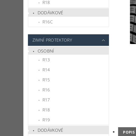
R18
DODÁVKOVÉ
R16C
ZIMNÍ PROTEKTORY
OSOBNÍ
R13
R14
R15
R16
R17
R18
R19
DODÁVKOVÉ
POPIS