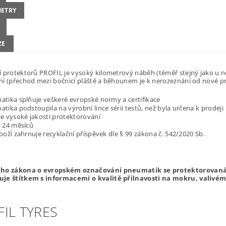
ETRY
ZE
 protektorů PROFIL je vysoký kilometrový náběh (téměř stejný jako u no
ní (přechod mezi bočnicí pláště a běhounem je k nerozeznání od nové p
tika splňuje veškeré evropské normy a certifikace
tika podstoupila na výrobní lince sérii testů, než byla určena k prodeji
e vysoké jakosti protektorování
 24 měsíců
boží zahrnuje recyklační příspěvek dle § 99 zákona č. 542/2020 Sb.
ého zákona o evropském označování pneumatik se protektorovan
je štítkem s informacemi o kvalitě přilnavosti na mokru, valivém
IL TYRES