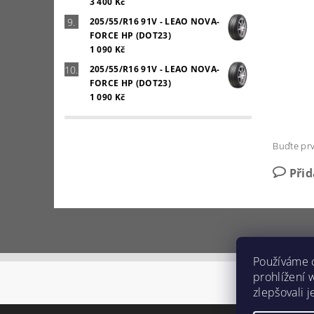
3 400 Kč
205/55/R16 91V - LEAO NOVA-
FORCE HP (DOT23)
1 090 Kč
205/55/R16 91V - LEAO NOVA-
FORCE HP (DOT23)
1 090 Kč
Buďte prv
Při
Používáme 
prohlížení 
zlepšovali 