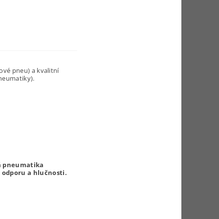
vé pneu) a kvalitní
neumatiky).
á pneumatika
 odporu a hlučnosti.