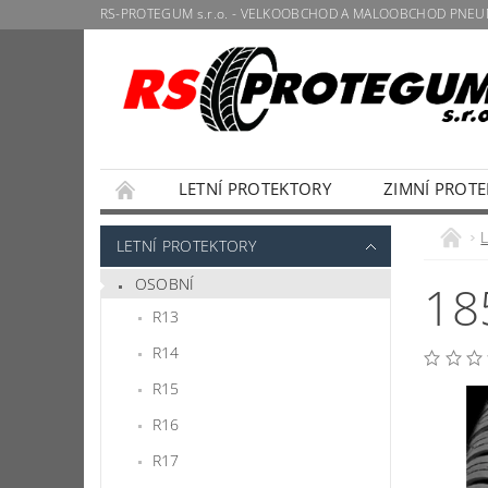
RS-PROTEGUM s.r.o. - VELKOOBCHOD A MALOOBCHOD PNEU
LETNÍ PROTEKTORY
ZIMNÍ PROT
VELKOOBCHOD
AUTODOPRAVA
O
L
LETNÍ PROTEKTORY
KE STAŽENÍ
OCHRANA OSOBNÍCH ÚDAJ
OSOBNÍ
18
R13
R14
R15
R16
R17