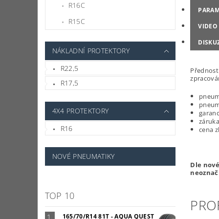
R16C
PARAM
R15C
VIDEO
DISKU
NÁKLADNÍ PROTEKTORY
R22,5
Předností
zpracová
R17,5
pneuma
pneuma
4X4 PROTEKTORY
garanc
záruka
R16
cena z
NOVÉ PNEUMATIKY
Dle nov
neoznaču
TOP 10
PROF
165/70/R14 81T - AQUA QUEST