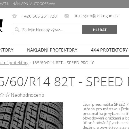
MATIK - NÁKLADNÍ AUTODOPRAVA
protegum@protegum.cz
+420 605 251 720
EKTORY
NÁKLADNÍ PROTEKTORY
4X4 PROTEKTORY
 NÁS
UŽITEČNÉ INFORMACE
FAQ
OBCHODN
etní protektory
185/60/R14 82T - SPEED PRO 10
Ů
5/60/R14 82T - SPEED
Neohodnoceno
Letní pneumatika SPEED P
určena pro městskou jízdu
pneumatika je vybavena tř
obvodovými drážkami a bo
účinně odvádějí vodu ze st
dezénu a pevné žebra zar