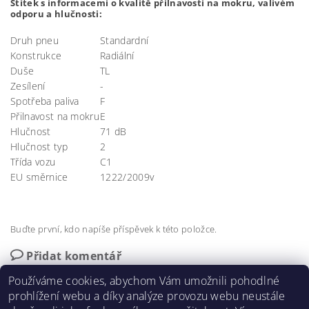
Š
títek s informacemi o kvalitě přilnavosti na mokru, valivém
odporu a hlučnosti:
Druh pneu
Standardní
Konstrukce
Radiální
Duše
TL
Zesílení
-
Spotřeba paliva
F
Přilnavost na mokru
E
Hlučnost
71
dB
Hlučnost typ
2
Třída vozu
C1
EU směrnice
1222/2009
v
Buďte první, kdo napíše příspěvek k této položce.
Přidat komentář
Používáme cookies, abychom Vám umožnili pohodlné
prohlížení webu a díky analýze provozu webu neustále