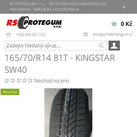
RS-PROTEGUM s.r.o. - VELKOOBCHOD A MALOOBCHOD
PNEUMATIK - NÁKLADNÍ AUTODOPRAVA
0 Kč
protegum@protegum.cz
+420 605 251 720
165/70/R14 81T - KINGSTAR
SW40
Neohodnoceno
Novinka