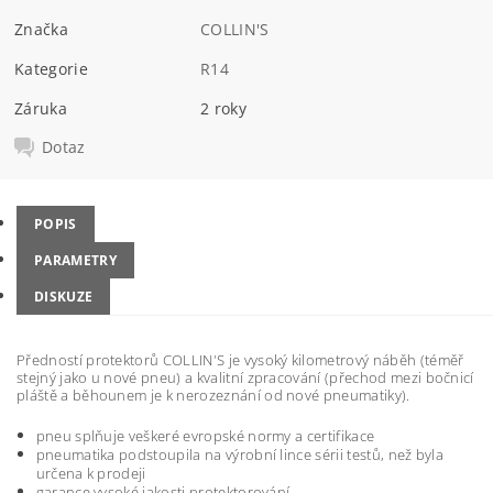
Značka
COLLIN'S
Kategorie
R14
Záruka
2 roky
Dotaz
POPIS
PARAMETRY
DISKUZE
Předností protektorů COLLIN'S je vysoký kilometrový náběh (téměř
stejný jako u nové pneu) a kvalitní zpracování (přechod mezi bočnicí
pláště a běhounem je k nerozeznání od nové pneumatiky).
pneu splňuje veškeré evropské normy a certifikace
pneumatika podstoupila na výrobní lince sérii testů, než byla
určena k prodeji
garance vysoké jakosti protektorování