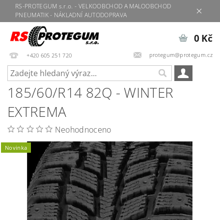
RS-PROTEGUM s.r.o. - VELKOOBCHOD A MALOOBCHOD
PNEUMATIK - NÁKLADNÍ AUTODOPRAVA
0 Kč
protegum@protegum.cz
+420 605 251 720
185/60/R14 82Q - WINTER
EXTREMA
Neohodnoceno
Novinka