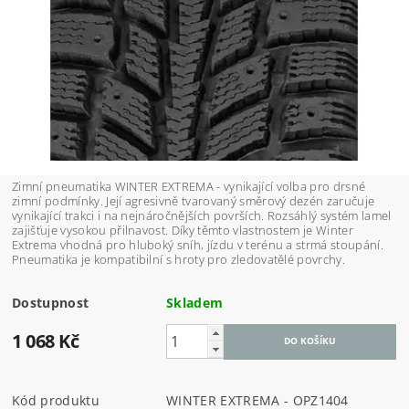
Zimní pneumatika WINTER EXTREMA - vynikající volba pro drsné
zimní podmínky. Její agresivně tvarovaný směrový dezén zaručuje
vynikající trakci i na nejnáročnějších površích. Rozsáhlý systém lamel
zajišťuje vysokou přilnavost. Díky těmto vlastnostem je Winter
Extrema vhodná pro hluboký sníh, jízdu v terénu a strmá stoupání.
Pneumatika je kompatibilní s hroty pro zledovatělé povrchy.
Dostupnost
Skladem
1 068 Kč
Kód produktu
WINTER EXTREMA - OPZ1404