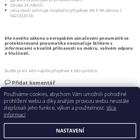
záruka 24 měsíců
cena zboží zahrnuje recyklační příspěvek dle § 99 zákona č.
542/2020 Sb.
Dle nového zákona o evropském označování pneumatik se
protektorovaná pneumatika neoznačuje štítkem s
informacemi o kvalitě přilnavosti na mokru, valivém odporu
a hlučnosti.
Buďte první, kdo napíše příspěvek k této položce.
Přidat komentář
Používáme cookies, abychom Vám umožnili pohodlné
prohlížení webu a díky analýze provozu webu neustále
zlepšovali jeho funkce, výkon a použitelnost.
Více
informací
Protegum.cz
NASTAVENÍ
2026 ©
RS-PROTEGUM s.r.o.
, všechna práva vyhrazena