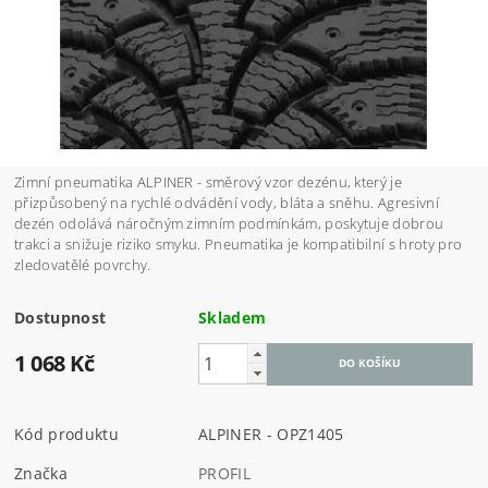
Zimní pneumatika ALPINER - směrový vzor dezénu, který je
přizpůsobený na rychlé odvádění vody, bláta a sněhu.
Agresivní
dezén odolává náročným zimním podmínkám, poskytuje dobrou
trakci a snižuje riziko smyku. Pneumatika je kompatibilní s hroty pro
zledovatělé povrchy.
Dostupnost
Skladem
1 068 Kč
Kód produktu
ALPINER - OPZ1405
Značka
PROFIL