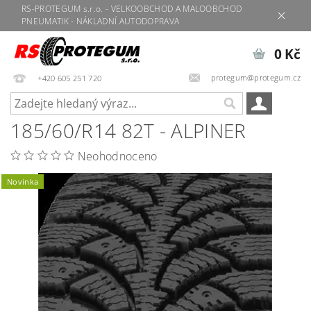
RS-PROTEGUM s.r.o. - VELKOOBCHOD A MALOOBCHOD
PNEUMATIK - NÁKLADNÍ AUTODOPRAVA
0 Kč
protegum@protegum.cz
+420 605 251 720
185/60/R14 82T - ALPINER
Neohodnoceno
Novinka