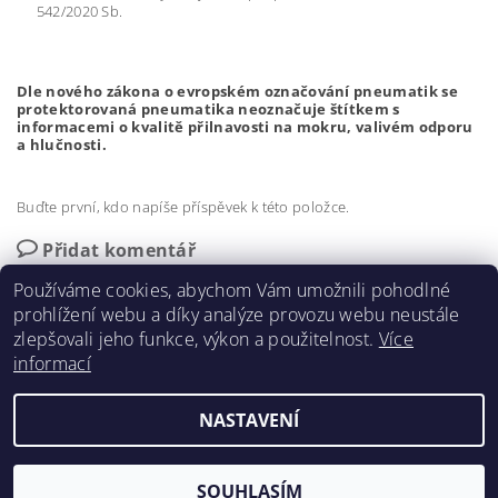
542/2020 Sb.
Dle nového zákona o evropském označování pneumatik se
protektorovaná pneumatika neoznačuje štítkem s
informacemi o kvalitě přilnavosti na mokru, valivém odporu
a hlučnosti.
Buďte první, kdo napíše příspěvek k této položce.
Přidat komentář
Používáme cookies, abychom Vám umožnili pohodlné
prohlížení webu a díky analýze provozu webu neustále
zlepšovali jeho funkce, výkon a použitelnost.
Více
informací
Protegum.cz
NASTAVENÍ
2026 ©
RS-PROTEGUM s.r.o.
, všechna práva vyhrazena
Vytvořil Shoptet
SOUHLASÍM