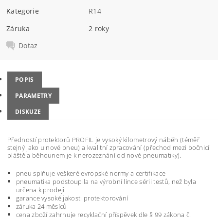
Kategorie
R14
Záruka
2 roky
Dotaz
POPIS
PARAMETRY
DISKUZE
Předností protektorů PROFIL je vysoký kilometrový náběh (téměř
stejný jako u nové pneu) a kvalitní zpracování (přechod mezi bočnicí
pláště a běhounem je k nerozeznání od nové pneumatiky).
pneu splňuje veškeré evropské normy a certifikace
pneumatika podstoupila na výrobní lince sérii testů, než byla
určena k prodeji
garance vysoké jakosti protektorování
záruka 24 měsíců
cena zboží zahrnuje recyklační příspěvek dle § 99 zákona č.