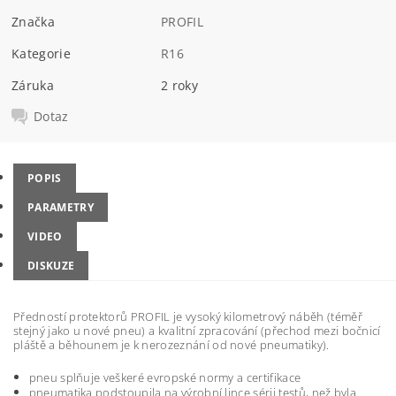
Značka
PROFIL
Kategorie
R16
Záruka
2 roky
Dotaz
POPIS
PARAMETRY
VIDEO
DISKUZE
Předností protektorů PROFIL je vysoký kilometrový náběh (téměř
stejný jako u nové pneu) a kvalitní zpracování (přechod mezi bočnicí
pláště a běhounem je k nerozeznání od nové pneumatiky).
pneu splňuje veškeré evropské normy a certifikace
pneumatika podstoupila na výrobní lince sérii testů, než byla