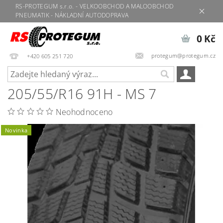
RS-PROTEGUM s.r.o. - VELKOOBCHOD A MALOOBCHOD
PNEUMATIK - NÁKLADNÍ AUTODOPRAVA
0 Kč
protegum@protegum.cz
+420 605 251 720
205/55/R16 91H - MS 7
Neohodnoceno
Novinka