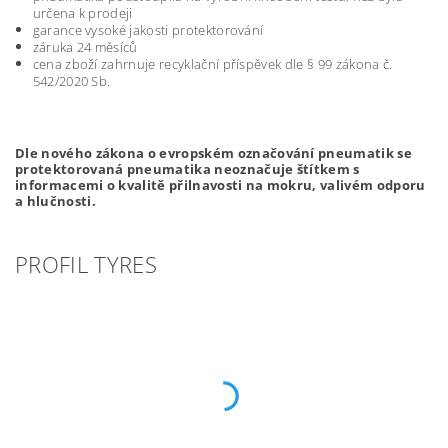
určena k prodeji
garance vysoké jakosti protektorování
záruka 24 měsíců
cena zboží zahrnuje recyklační příspěvek dle § 99 zákona č.
542/2020 Sb.
Dle nového zákona o evropském označování pneumatik se
protektorovaná pneumatika neoznačuje štítkem s
informacemi o kvalitě přilnavosti na mokru, valivém odporu
a hlučnosti.
PROFIL TYRES