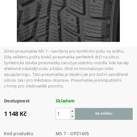
Zimní pneumatika MS 7 - navržena pro komfortní jízdu na sněhu.
Díky velkému počtu bloků pneumatika perfektně drží na silnici.
Symetrická stavba pneumatiky zaručuje stabilitu vozidla, kde kanály
efektivně odvádějí vodu a bláto, čímž se minimalizuje riziko
aquaplaningu. Tato pneumatika je ideální jak pro boční zasněžené
silnice, tak i pro městskou dopravu.
Pneumatika je kompatibilní
s hroty pro
zledovatělé povrchy.
Dostupnost
Skladem
1 148 Kč
Kód produktu
MS 7 - OPZ1605