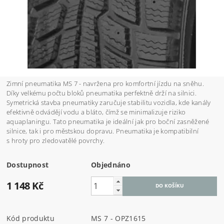
Zimní pneumatika MS 7 - navržena pro komfortní jízdu na sněhu.
Díky velkému počtu bloků pneumatika perfektně drží na silnici.
Symetrická stavba pneumatiky zaručuje stabilitu vozidla, kde kanály
efektivně odvádějí vodu a bláto, čímž se minimalizuje riziko
aquaplaningu. Tato pneumatika je ideální jak pro boční zasněžené
silnice, tak i pro městskou dopravu.
Pneumatika je kompatibilní
s hroty pro
zledovatělé povrchy.
Dostupnost
Objednáno
1 148 Kč
Kód produktu
MS 7 - OPZ1615