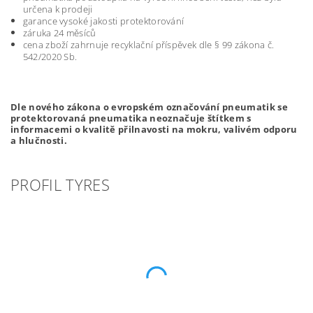
určena k prodeji
garance vysoké jakosti protektorování
záruka 24 měsíců
cena zboží zahrnuje recyklační příspěvek dle § 99 zákona č.
542/2020 Sb.
Dle nového zákona o evropském označování pneumatik se
protektorovaná pneumatika neoznačuje štítkem s
informacemi o kvalitě přilnavosti na mokru, valivém odporu
a hlučnosti.
PROFIL TYRES