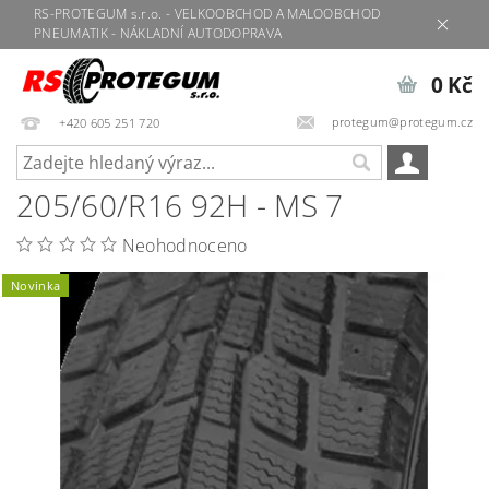
RS-PROTEGUM s.r.o. - VELKOOBCHOD A MALOOBCHOD
PNEUMATIK - NÁKLADNÍ AUTODOPRAVA
0 Kč
protegum@protegum.cz
+420 605 251 720
205/60/R16 92H - MS 7
Neohodnoceno
Novinka