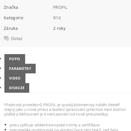
Značka
PROFIL
Kategorie
R16
Záruka
2 roky
Dotaz
POPIS
PARAMETRY
VIDEO
DISKUZE
Předností protektorů PROFIL je vysoký kilometrový náběh (téměř
stejný jako u nové pneu) a kvalitní zpracování (přechod mezi bočnicí
pláště a běhounem je k nerozeznání od nové pneumatiky).
pneu splňuje veškeré evropské normy a certifikace
pneumatika podstoupila na výrobní lince sérii testů, než byla