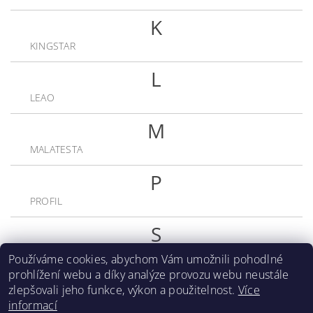
K
KINGSTAR
L
LEAO
M
MALATESTA
P
PROFIL
S
SCOP (RADBURG)
Používáme cookies, abychom Vám umožnili pohodlné
prohlížení webu a díky analýze provozu webu neustále
zlepšovali jeho funkce, výkon a použitelnost.
Více
informací
Protegum.cz