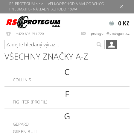
RS-PROTEGUM s.r.o. - VELKOOBCHOD A MALOOBCHOD
PNEUMATIK - NÁKLADNÍ AUTODOPRAVA
0 Kč
protegum@protegum.cz
+420 605 251 720
VŠECHNY ZNAČKY A-Z
C
COLLIN'S
F
FIGHTER (PROFIL)
G
GEPARD
GREEN BULL